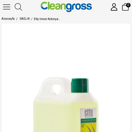
0
Anasayfa
SAĞLIK
Etty limon Kolonyası 80° derece Pet Bidon 1 Lt