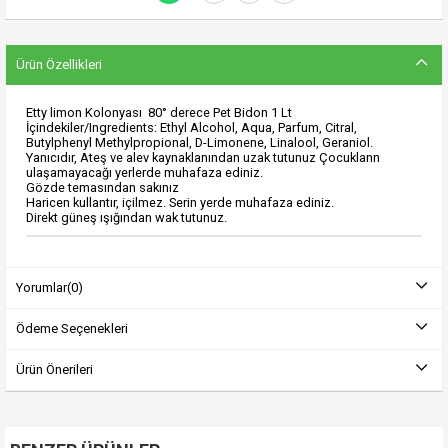
Ürün Özellikleri
Etty limon Kolonyası 80° derece Pet Bidon 1 Lt
İçindekiler/Ingredients: Ethyl Alcohol, Aqua, Parfum, Citral,
Butylphenyl Methylpropional, D-Limonene, Linalool, Geraniol.
Yanıcıdır, Ateş ve alev kaynaklanından uzak tutunuz Çocuklann
ulaşamayacağı yerlerde muhafaza ediniz.
Gözde temasından sakınız
Haricen kullantır, içilmez. Serin yerde muhafaza ediniz.
Direkt güneş ışığından wak tutunuz.
Yorumlar
(0)
Ödeme Seçenekleri
Ürün Önerileri