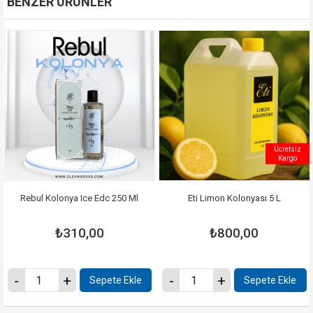
BENZER ÜRÜNLER
Ücretsiz
Kargo
Rebul Kolonya Ice Edc 250 Ml
Eti Limon Kolonyası 5 L
₺310,00
₺800,00
Sepete Ekle
Sepete Ekle