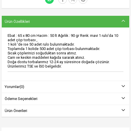
Ürün Özellikleri
Ebat : 65 x 80 cm Hacim : 50 lt Ağırlık : 90 gr Renk: mavi 1 rulo'da 10
adet çöp torbası ,
1 koli 'de ise 50 adet rulo bulunmaktadır.
Toplamda 1 kolide 500 adet çöp torbası bulunmaktadır.
Sıcak çöplerinizi soğuduktan sonra atınız.
Cam ve keskin maddeleri kağıda sararak atınız.
Doğa dostu torbalarımız 12-24 ay süresince doğada çözünür.
Ürünlerimiz TSE ve İSO belgelidir.
Yorumlar
(0)
Ödeme Seçenekleri
Ürün Önerileri