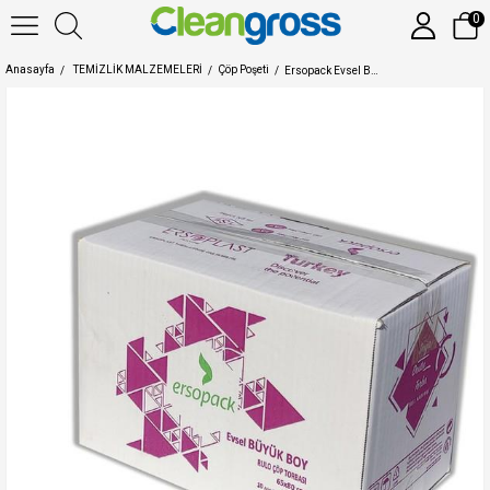
0
Anasayfa
TEMİZLİK MALZEMELERİ
Çöp Poşeti
Ersopack Evsel Büyük Boy Çöp Torbası 65x80 cm 50 Rulo 500'lü Çöp Poşeti 1 Koli