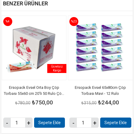
BENZER ÜRÜNLER
%4
%23
Ücretsiz
Kargo
Ersopack Evsel Orta Boy Çöp
Ersopack Evsel 65x80cm Çöp
Torbası 55x60 cm 20'li 50 Rulo Çöp
Torbası Mavi - 12 Rulo
Poşet 1 Koli
₺750,00
₺244,00
₺780,00
₺315,00
Sepete Ekle
Sepete Ekle