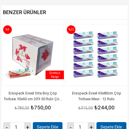
BENZER ÜRÜNLER
%4
%23
Ücretsiz
Kargo
Ersopack Evsel Orta Boy Çöp
Ersopack Evsel 65x80cm Çöp
Torbası 55x60 cm 20'li 50 Rulo Çöp
Torbası Mavi - 12 Rulo
Poşet 1 Koli
₺750,00
₺244,00
₺780,00
₺315,00
Sepete Ekle
Sepete Ekle