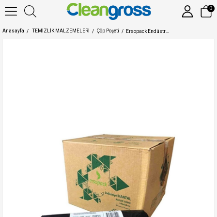
0
Anasayfa
TEMİZLİK MALZEMELERİ
Çöp Poşeti
Ersopack Endüstriyel Hantal Boy Çöp Torbası 100x150 cm 10'lu 10 Rulo Çöp Poşet 1 Koli