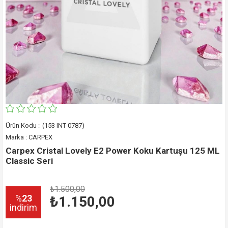
(153 INT 0787)
Marka
:
CARPEX
Carpex Cristal Lovely E2 Power Koku Kartuşu 125 ML
Classic Seri
₺1.500,00
%
23
₺1.150,00
i̇ndirim