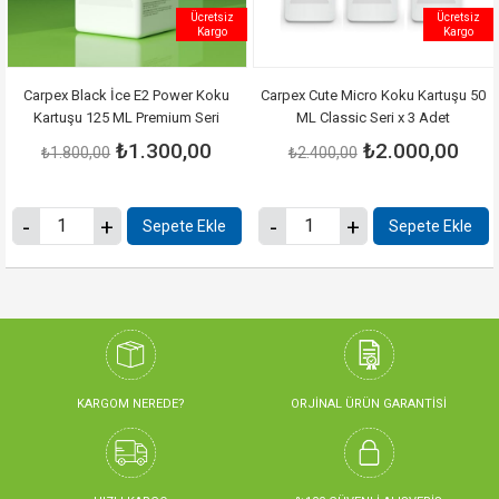
Ücretsiz
Ücretsiz
Kargo
Kargo
Carpex Black İce E2 Power Koku
Carpex Cute Micro Koku Kartuşu 50
Kartuşu 125 ML Premium Seri
ML Classic Seri x 3 Adet
₺1.300,00
₺2.000,00
₺1.800,00
₺2.400,00
Sepete Ekle
Sepete Ekle
KARGOM NEREDE?
ORJİNAL ÜRÜN GARANTİSİ