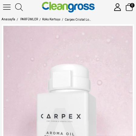
0
Anasayfa
PARFÜMLER
Koku Kartuşu
Carpex Cristal Lovely E2 Power Koku Kartuşu 125 ML Classic Seri