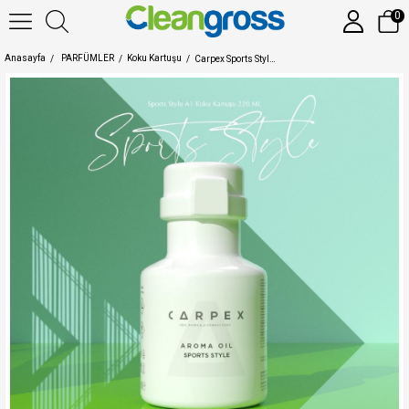
0
Anasayfa
PARFÜMLER
Koku Kartuşu
Carpex Sports Style A1 PRO 900 Ve A1 ECO Eski Nesil Koku Kartuşu 220 ML ( Tanımasızdır )