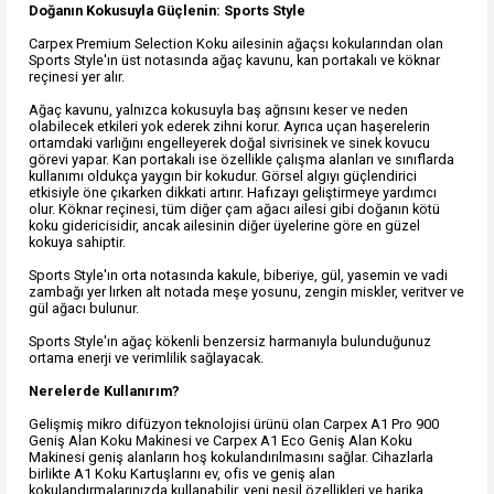
Doğanın Kokusuyla Güçlenin: Sports Style
Carpex Premium Selection Koku ailesinin ağaçsı kokularından olan
Sports Style'ın üst notasında ağaç kavunu, kan portakalı ve köknar
reçinesi yer alır.
Ağaç kavunu, yalnızca kokusuyla baş ağrısını keser ve neden
olabilecek etkileri yok ederek zihni korur. Ayrıca uçan haşerelerin
ortamdaki varlığını engelleyerek doğal sivrisinek ve sinek kovucu
görevi yapar. Kan portakalı ise özellikle çalışma alanları ve sınıflarda
kullanımı oldukça yaygın bir kokudur. Görsel algıyı güçlendirici
etkisiyle öne çıkarken dikkati artırır. Hafızayı geliştirmeye yardımcı
olur. Köknar reçinesi, tüm diğer çam ağacı ailesi gibi doğanın kötü
koku gidericisidir, ancak ailesinin diğer üyelerine göre en güzel
kokuya sahiptir.
Sports Style'ın orta notasında kakule, biberiye, gül, yasemin ve vadi
zambağı yer lırken alt notada meşe yosunu, zengin miskler, veritver ve
gül ağacı bulunur.
Sports Style'ın ağaç kökenli benzersiz harmanıyla bulunduğunuz
ortama enerji ve verimlilik sağlayacak.
Nerelerde Kullanırım?
Gelişmiş mikro difüzyon teknolojisi ürünü olan Carpex A1 Pro 900
Geniş Alan Koku Makinesi ve Carpex A1 Eco Geniş Alan Koku
Makinesi geniş alanların hoş kokulandırılmasını sağlar. Cihazlarla
birlikte A1 Koku Kartuşlarını ev, ofis ve geniş alan
kokulandırmalarınızda kullanabilir, yeni nesil özellikleri ve harika