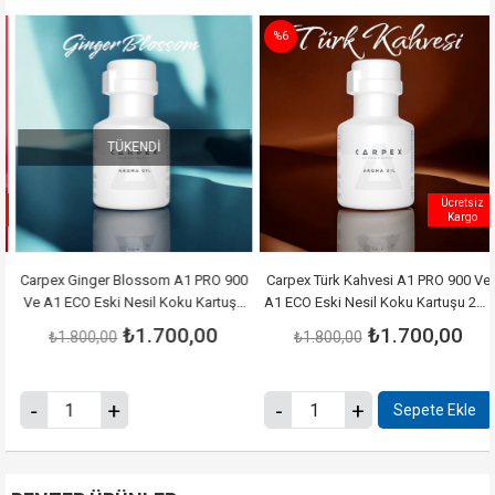
%6
TÜKENDI
Ücretsiz
Kargo
Carpex Ginger Blossom A1 PRO 900
Carpex Türk Kahvesi A1 PRO 900 Ve
Ve A1 ECO Eski Nesil Koku Kartuşu
A1 ECO Eski Nesil Koku Kartuşu 220
220 ML ( Tanımasızdır )
ML ( Tanımasızdır )
₺1.700,00
₺1.700,00
₺1.800,00
₺1.800,00
Sepete Ekle