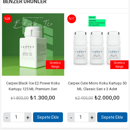
BENZER ÜRÜNLER
%28
%17
Ücretsiz
Ücretsiz
Kargo
Kargo
Carpex Black İce E2 Power Koku
Carpex Cute Micro Koku Kartuşu 50
Kartuşu 125 ML Premium Seri
ML Classic Seri x 3 Adet
₺1.300,00
₺2.000,00
₺1.800,00
₺2.400,00
Sepete Ekle
Sepete Ekle